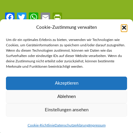
Fa
T
W
E
Pr
ce
w
h
m
in
Cookie-Zustimmung verwalten
b
itt
at
ail
tF
LINKS
Um dir ein optimales Erlebnis zu bieten, verwenden wir Technologien wie
o
er
s
ri
Cookies, um Geräteinformationen zu speichern und/oder darauf zuzugreifen.
Steirische Volkspartei
Wenn du diesen Technologien zustimmst, können wir Daten wie das
o
A
e
Surfverhalten oder eindeutige IDs auf dieser Website verarbeiten. Wenn du
Österreichische Volkspartei
deine Zustimmung nicht erteilst oder zurückziehst, können bestimmte
k
p
n
Merkmale und Funktionen beeinträchtigt werden.
Impressum
p
dl
Datenschutzerklärung
y
Akzeptieren
Cookie-Richtlinie (EU)
Ablehnen
Einstellungen ansehen
Copyright © 2026 ÖVP Mariazeller Land.
Cookie-Richtlinie
Datenschutzerklärung
Impressum
Design by
Ihr Internettischler