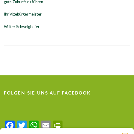
gute Zukunft zu führen.
Ihr Vizebürgermeister
Walter Schweighofer
FOLGEN SIE UNS AUF FACEBOOK
Fa
T
W
E
Pr