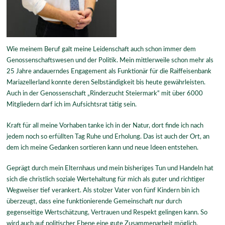
Wie meinem Beruf galt meine Leidenschaft auch schon immer dem
Genossenschaftswesen und der Politik. Mein mittlerweile schon mehr als
25 Jahre andauerndes Engagement als Funktionär für die Raiffeisenbank
Mariazellerland konnte deren Selbständigkeit bis heute gewährleisten.
Auch in der Genossenschaft „Rinderzucht Steiermark“ mit über 6000
Mitgliedern darf ich im Aufsichtsrat tätig sein.
Kraft für all meine Vorhaben tanke ich in der Natur, dort finde ich nach
jedem noch so erfüllten Tag Ruhe und Erholung. Das ist auch der Ort, an
dem ich meine Gedanken sortieren kann und neue Ideen entstehen.
Geprägt durch mein Elternhaus und mein bisheriges Tun und Handeln hat
sich die christlich soziale Wertehaltung für mich als guter und richtiger
Wegweiser tief verankert. Als stolzer Vater von fünf Kindern bin ich
überzeugt, dass eine funktionierende Gemeinschaft nur durch
gegenseitige Wertschätzung, Vertrauen und Respekt gelingen kann. So
wird auch auf politischer Ebene eine gute Zusammenarbeit möglich.