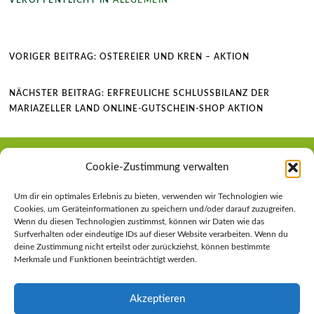
Beitragsnavigation
VORIGER BEITRAG:
OSTEREIER UND KREN – AKTION
NÄCHSTER BEITRAG:
ERFREULICHE SCHLUSSBILANZ DER
MARIAZELLER LAND ONLINE-GUTSCHEIN-SHOP AKTION
Cookie-Zustimmung verwalten
FOLGEN SIE UNS AUF FACEBOOK
Um dir ein optimales Erlebnis zu bieten, verwenden wir Technologien wie
Cookies, um Geräteinformationen zu speichern und/oder darauf zuzugreifen.
Wenn du diesen Technologien zustimmst, können wir Daten wie das
Surfverhalten oder eindeutige IDs auf dieser Website verarbeiten. Wenn du
deine Zustimmung nicht erteilst oder zurückziehst, können bestimmte
Fa
T
W
E
Pr
Merkmale und Funktionen beeinträchtigt werden.
ce
w
h
m
in
b
itt
at
ail
tF
Akzeptieren
LINKS