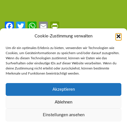
Fa
T
W
E
Pr
ce
w
h
m
in
Cookie-Zustimmung verwalten
b
itt
at
ail
tF
LINKS
Um dir ein optimales Erlebnis zu bieten, verwenden wir Technologien wie
o
er
s
ri
Cookies, um Geräteinformationen zu speichern und/oder darauf zuzugreifen.
Steirische Volkspartei
Wenn du diesen Technologien zustimmst, können wir Daten wie das
o
A
e
Surfverhalten oder eindeutige IDs auf dieser Website verarbeiten. Wenn du
Österreichische Volkspartei
deine Zustimmung nicht erteilst oder zurückziehst, können bestimmte
k
p
n
Merkmale und Funktionen beeinträchtigt werden.
Impressum
p
dl
Datenschutzerklärung
y
Akzeptieren
Cookie-Richtlinie (EU)
Ablehnen
Einstellungen ansehen
Copyright © 2026 ÖVP Mariazeller Land.