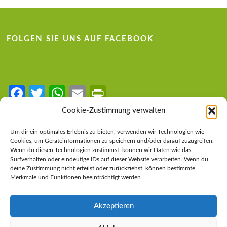
FOLGEN SIE UNS AUF FACEBOOK
Fa
T
W
E
Pr
ce
w
h
m
in
Cookie-Zustimmung verwalten
b
itt
at
ail
tF
LINKS
Um dir ein optimales Erlebnis zu bieten, verwenden wir Technologien wie
o
er
s
ri
Cookies, um Geräteinformationen zu speichern und/oder darauf zuzugreifen.
Steirische Volkspartei
Wenn du diesen Technologien zustimmst, können wir Daten wie das
o
A
e
Surfverhalten oder eindeutige IDs auf dieser Website verarbeiten. Wenn du
Österreichische Volkspartei
deine Zustimmung nicht erteilst oder zurückziehst, können bestimmte
k
p
n
Merkmale und Funktionen beeinträchtigt werden.
Impressum
p
dl
Datenschutzerklärung
y
Akzeptieren
Cookie-Richtlinie (EU)