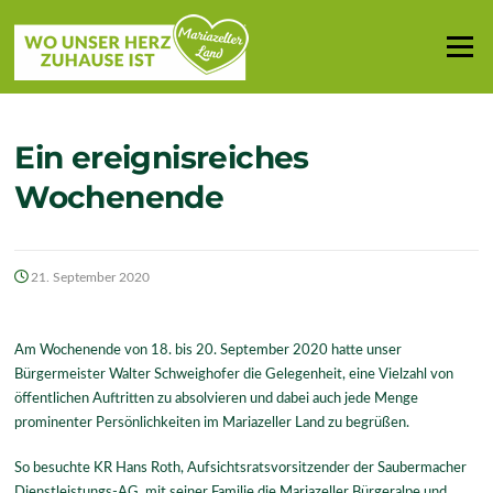
Zum
Inhalt
Menü
springen
Ein ereignisreiches
Wochenende
21. September 2020
Am Wochenende von 18. bis 20. September 2020 hatte unser
Bürgermeister Walter Schweighofer die Gelegenheit, eine Vielzahl von
öffentlichen Auftritten zu absolvieren und dabei auch jede Menge
prominenter Persönlichkeiten im Mariazeller Land zu begrüßen.
So besuchte KR Hans Roth, Aufsichtsratsvorsitzender der Saubermacher
Dienstleistungs-AG, mit seiner Familie die Mariazeller Bürgeralpe und