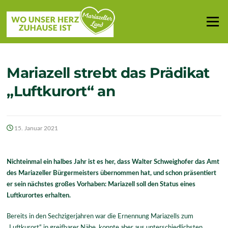
Zum
Inhalt
Menü
springen
Mariazell strebt das Prädikat
„Luftkurort“ an
15. Januar 2021
Nichteinmal ein halbes Jahr ist es her, dass Walter Schweighofer das Amt
des Mariazeller Bürgermeisters übernommen hat, und schon präsentiert
er sein nächstes großes Vorhaben: Mariazell soll den Status eines
Luftkurortes erhalten.
Bereits in den Sechzigerjahren war die Ernennung Mariazells zum
„Luftkurort“ in greifbarer Nähe, konnte aber aus unterschiedlichsten