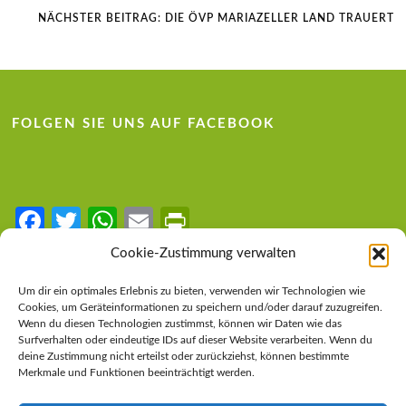
NÄCHSTER BEITRAG:
DIE ÖVP MARIAZELLER LAND TRAUERT
FOLGEN SIE UNS AUF FACEBOOK
Fa
T
W
E
Pr
ce
w
h
m
in
Cookie-Zustimmung verwalten
b
itt
at
ail
tF
LINKS
Um dir ein optimales Erlebnis zu bieten, verwenden wir Technologien wie
o
er
s
ri
Cookies, um Geräteinformationen zu speichern und/oder darauf zuzugreifen.
Steirische Volkspartei
Wenn du diesen Technologien zustimmst, können wir Daten wie das
o
A
e
Surfverhalten oder eindeutige IDs auf dieser Website verarbeiten. Wenn du
Österreichische Volkspartei
deine Zustimmung nicht erteilst oder zurückziehst, können bestimmte
k
p
n
Merkmale und Funktionen beeinträchtigt werden.
Impressum
p
dl
Datenschutzerklärung